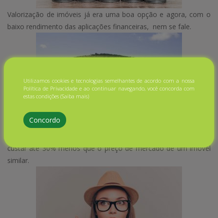
Valorização de imóveis já era uma boa opção e agora, com o
baixo rendimento das aplicações financeiras, nem se fale.
Utilizamos cookies e tecnologias semelhantes de acordo com a nossa
Política de Privacidade e ao continuar navegando, você concorda com
estas condições
(Saiba mais)
Concordo
Uma casa construída por você, além de personalizada, pode
custar até 30% menos que o preço de mercado de um imóvel
similar.